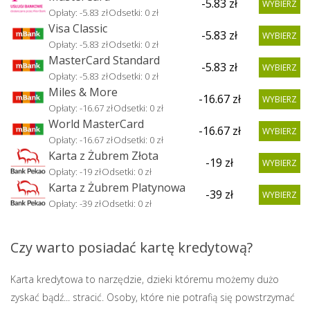
-5.83
zł
WYBIERZ
Opłaty: -5.83 zł
Odsetki: 0 zł
Visa Classic
-5.83
zł
WYBIERZ
Opłaty: -5.83 zł
Odsetki: 0 zł
MasterCard Standard
-5.83
zł
WYBIERZ
Opłaty: -5.83 zł
Odsetki: 0 zł
Miles & More
-16.67
zł
WYBIERZ
Opłaty: -16.67 zł
Odsetki: 0 zł
World MasterCard
-16.67
zł
WYBIERZ
Opłaty: -16.67 zł
Odsetki: 0 zł
Karta z Żubrem Złota
-19
zł
WYBIERZ
Opłaty: -19 zł
Odsetki: 0 zł
Karta z Żubrem Platynowa
-39
zł
WYBIERZ
Opłaty: -39 zł
Odsetki: 0 zł
Czy warto posiadać kartę kredytową?
Karta kredytowa to narzędzie, dzieki któremu możemy dużo
zyskać bądź... stracić. Osoby, które nie potrafią się powstrzymać