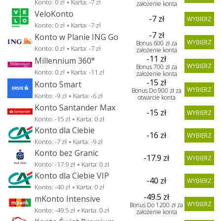
Konto: 0 zł
Karta: -7 zł
założenie konta
VeloKonto
-7
zł
WYBIERZ
Konto: 0 zł
Karta: -7 zł
-7
zł
Konto w Planie ING Go
WYBIERZ
Bonus
600 zł za
Konto: 0 zł
Karta: -7 zł
założenie konta
-11
zł
Millennium 360°
WYBIERZ
Bonus
700 zł za
Konto: 0 zł
Karta: -11 zł
założenie konta
-15
zł
Konto Smart
WYBIERZ
Bonus
Do 900 zł za
Konto: -9 zł
Karta: -6 zł
otwarcie konta
Konto Santander Max
-15
zł
WYBIERZ
Konto: -15 zł
Karta: 0 zł
Konto dla Ciebie
-16
zł
WYBIERZ
Konto: -7 zł
Karta: -9 zł
Konto bez Granic
-17.9
zł
WYBIERZ
Konto: -17.9 zł
Karta: 0 zł
Konto dla Ciebie VIP
-40
zł
WYBIERZ
Konto: -40 zł
Karta: 0 zł
-49.5
zł
mKonto Intensive
WYBIERZ
Bonus
Do 1200 zł za
Konto: -49.5 zł
Karta: 0 zł
założenie konta