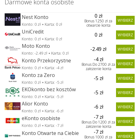
Darmowe konta osobiste
0
zł
Nest Konto
WYBIERZ
Bonus
1250 zł za
Konto: 0 zł
Karta: 0 zł
otwarcie konta
UniCredit
0
zł
WYBIERZ
Konto: 0 zł
Karta: 0 zł
Moto Konto
-2.49
zł
WYBIERZ
Konto: -2.49 zł
Karta: 0 zł
-4
zł
Konto Przekorzystne
WYBIERZ
Bonus
Do 2700 zł za
Konto: 0 zł
Karta: -4 zł
założenie konta
Konto za Zero
-5
zł
WYBIERZ
Konto: 0 zł
Karta: -5 zł
EKOkonto bez kosztów
-5
zł
WYBIERZ
Konto: 0 zł
Karta: -5 zł
Alior Konto
-6
zł
WYBIERZ
Konto: 0 zł
Karta: -6 zł
-7
zł
eKonto osobiste
WYBIERZ
Bonus
Do 1200 zł za
Konto: 0 zł
Karta: -7 zł
założenie konta
-7
zł
Konto Otwarte na Ciebie
WYBIERZ
Bonus
1000 zł za