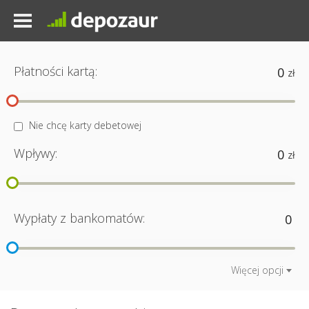
Płatności kartą:
Nie chcę karty debetowej
Wpływy:
Wypłaty z bankomatów:
Więcej opcji